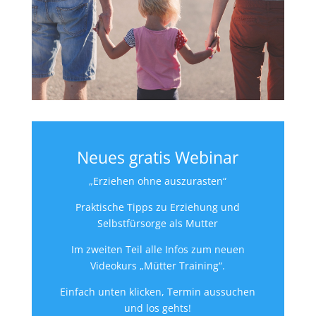
Neues gratis Webinar
„Erziehen ohne auszurasten“
Praktische Tipps zu Erziehung und
Selbstfürsorge als Mutter
Im zweiten Teil alle Infos zum neuen
Videokurs „Mütter Training“.
Einfach unten klicken, Termin aussuchen
und los gehts!