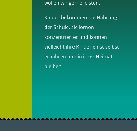
wollen wir gerne leisten.
Kinder bekommen die Nahrung in
der Schule, sie lernen
konzentrierter und können
vielleicht ihre Kinder einst selbst
ernähren und in ihrer Heimat
bleiben.