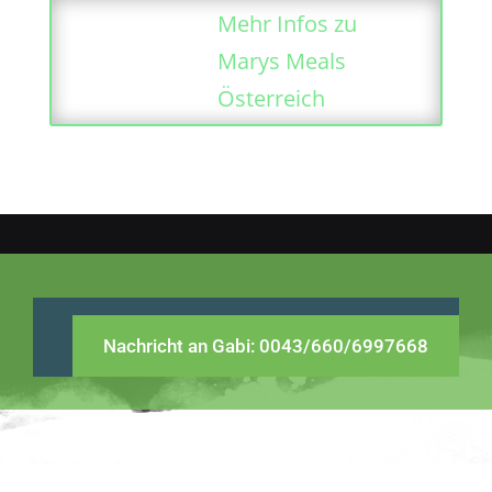
Mehr Infos zu
Marys Meals
Österreich
Nachricht an Gabi: 0043/660/6997668