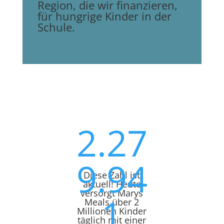
Region, die wir finanzieren,
für hungrige Kinder in der
Schule.
2.27
9.94
Diese Zahl ist
aktuell! Heute
versorgt Marys
1
Meals über 2
Millionen Kinder
täglich mit einer