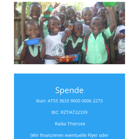
Spende
Iban: AT55 3633 9000 0006 2273
BIC: RZTIAT22339
Raika Thiersee
(Wir finanzieren eventuelle Flyer oder