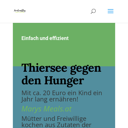
Einfach und effizient
Thiersee gegen
den Hunger
Mit ca. 20 Euro ein Kind ein
Jahr lang ernähren!
Marys Meals.at
Mütter und Freiwillige
kochen aus Zutaten der